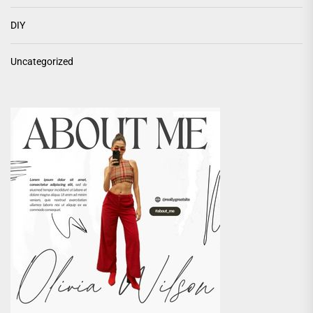
DIY
Uncategorized