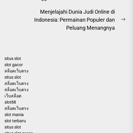
post:
Menjelajahi Dunia Judi Online di
Indonesia: Permainan Populer dan
Ne
Peluang Menangnya
pos
situs slot
slot gacor
สล็อตเว็บตรง
situs slot
สล็อตเว็บตรง
สล็อตเว็บตรง
เว็บสล็อต
slot88
สล็อตเว็บตรง
slot mania
slot terbaru
situs slot