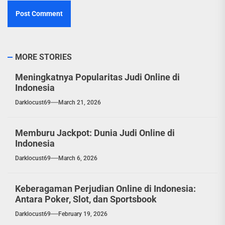
MORE STORIES
Meningkatnya Popularitas Judi Online di
Indonesia
Darklocust69
March 21, 2026
Memburu Jackpot: Dunia Judi Online di
Indonesia
Darklocust69
March 6, 2026
Keberagaman Perjudian Online di Indonesia:
Antara Poker, Slot, dan Sportsbook
Darklocust69
February 19, 2026