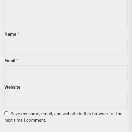
Name
*
Email
*
Website
Save my name, email, and website in this browser for the
next time I comment.