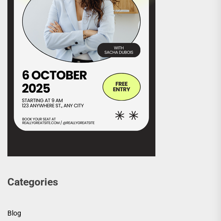
Categories
Blog